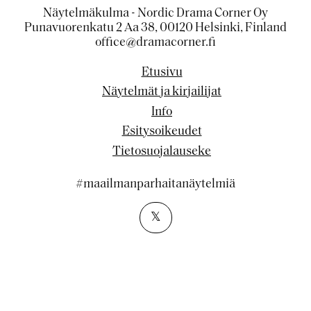
Näytelmäkulma - Nordic Drama Corner Oy
Punavuorenkatu 2 Aa 38, 00120 Helsinki, Finland
office@dramacorner.fi
Etusivu
Näytelmät ja kirjailijat
Info
Esitysoikeudet
Tietosuojalauseke
#maailmanparhaitanäytelmiä
𝕏