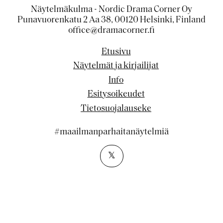
Näytelmäkulma - Nordic Drama Corner Oy
Punavuorenkatu 2 Aa 38, 00120 Helsinki, Finland
office@dramacorner.fi
Etusivu
Näytelmät ja kirjailijat
Info
Esitysoikeudet
Tietosuojalauseke
#maailmanparhaitanäytelmiä
𝕏