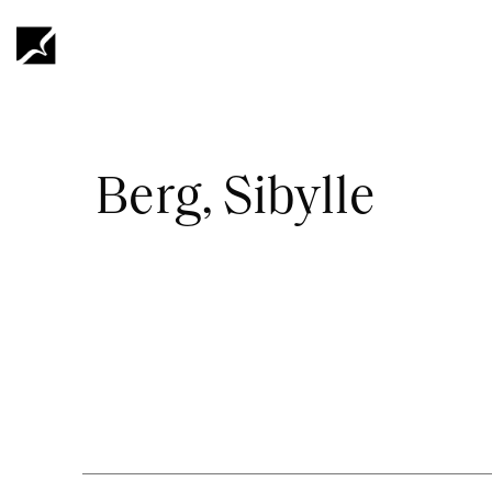
Hyppää
pääsisältöön
Murupolku
Berg, Sibylle