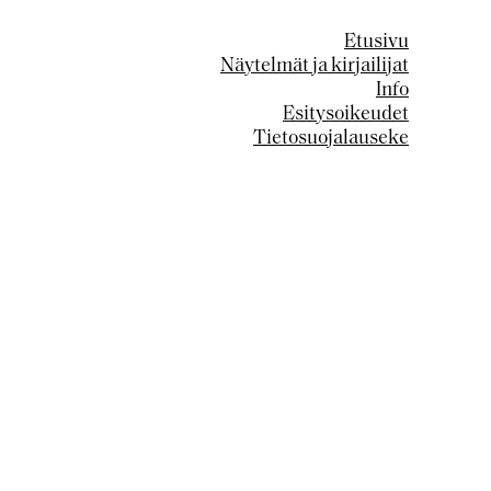
Etusivu
Näytelmät ja kirjailijat
Info
Esitysoikeudet
Tietosuojalauseke