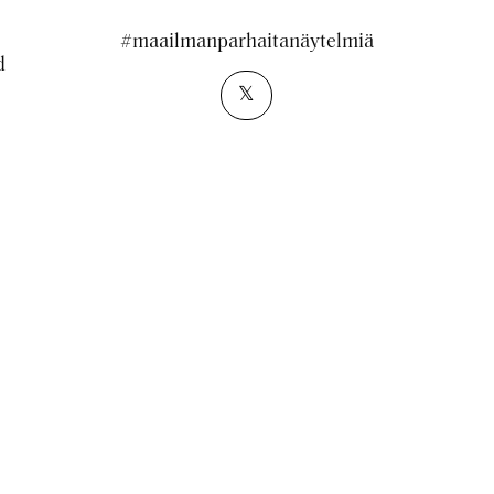
#maailmanparhaitanäytelmiä
d
𝕏