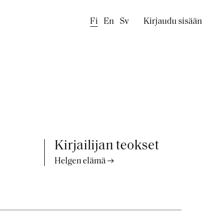
Käyttäjäval
Fi
En
Sv
Kirjaudu sisään
Kirjailijan teokset
Helgen elämä