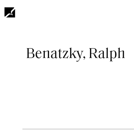
Hyppää
pääsisältöön
Murupolku
Benatzky, Ralph