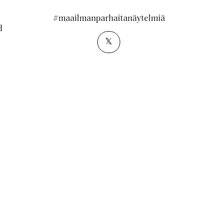
#maailmanparhaitanäytelmiä
d
𝕏