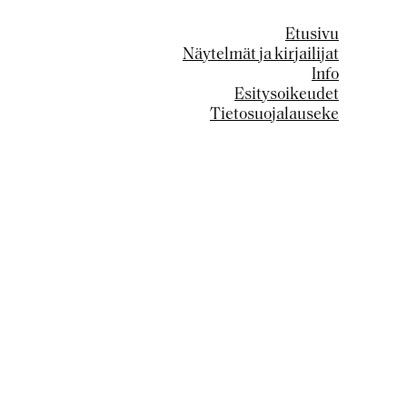
Etusivu
Näytelmät ja kirjailijat
Info
Esitysoikeudet
Tietosuojalauseke