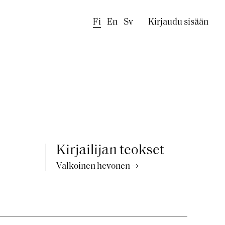
Käyttäjäval
Fi
En
Sv
Kirjaudu sisään
Kirjailijan teokset
Valkoinen hevonen