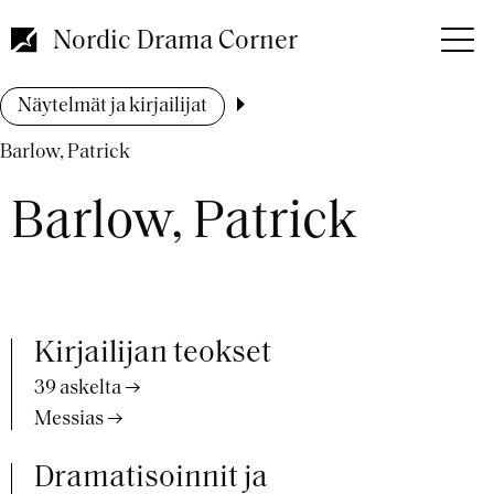
Hyppää
pääsisältöön
Nordic Drama Corner
Murupolku
Näytelmät ja kirjailijat
Barlow, Patrick
Barlow, Patrick
Kirjailijan teokset
39 askelta
Messias
Dramatisoinnit ja