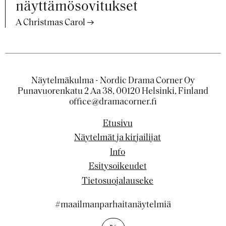
näyttämösovitukset
A Christmas Carol
Näytelmäkulma - Nordic Drama Corner Oy
Punavuorenkatu 2 Aa 38, 00120 Helsinki, Finland
office@dramacorner.fi
Etusivu
Näytelmät ja kirjailijat
Info
Esitysoikeudet
Tietosuojalauseke
#maailmanparhaitanäytelmiä