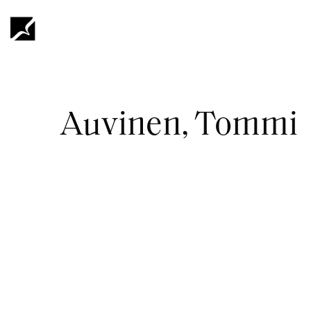
Hyppää
pääsisältöön
Murupolku
Auvinen, Tommi