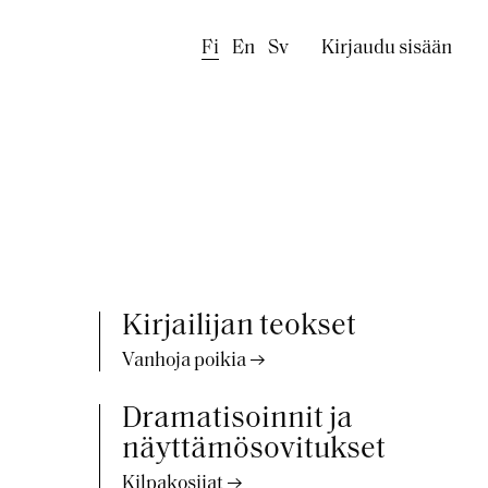
Käyttäjäval
Fi
En
Sv
Kirjaudu sisään
Kirjailijan teokset
Vanhoja poikia
Dramatisoinnit ja
näyttämösovitukset
Kilpakosijat