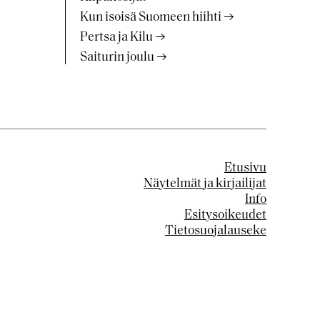
Kun isoisä Suomeen hiihti
Pertsa ja Kilu
Saiturin joulu
Etusivu
Näytelmät ja kirjailijat
Info
Esitysoikeudet
Tietosuojalauseke