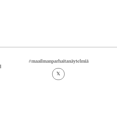
#maailmanparhaitanäytelmiä
d
𝕏