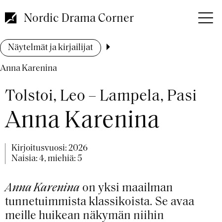
Hyppää
pääsisältöön
Nordic Drama Corner
Murupolku
Näytelmät ja kirjailijat
Anna Karenina
Tolstoi, Leo – Lampela, Pasi
Anna Karenina
Kirjoitusvuosi:
2026
Naisia: 4, miehiä: 5
Anna Karenina
on yksi maailman
tunnetuimmista klassikoista. Se avaa
meille huikean näkymän niihin