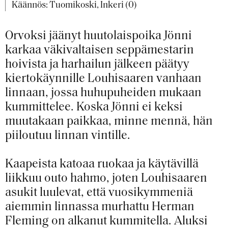
Käännös: Tuomikoski, Inkeri (0)
Orvoksi jäänyt huutolaispoika Jönni
karkaa väkivaltaisen seppämestarin
hoivista ja harhailun jälkeen päätyy
kiertokäynnille Louhisaaren vanhaan
linnaan, jossa huhupuheiden mukaan
kummittelee. Koska Jönni ei keksi
muutakaan paikkaa, minne mennä, hän
piiloutuu linnan vintille.
Kaapeista katoaa ruokaa ja käytävillä
liikkuu outo hahmo, joten Louhisaaren
asukit luulevat, että vuosikymmeniä
aiemmin linnassa murhattu Herman
Fleming on alkanut kummitella. Aluksi