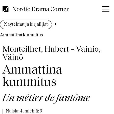
Hyppää
pääsisältöön
Nordic Drama Corner
Murupolku
Näytelmät ja kirjailijat
Ammattina kummitus
Monteilhet, Hubert – Vainio,
Väinö
Ammattina
kummitus
Un métier de fantôme
Naisia: 4, miehiä: 9