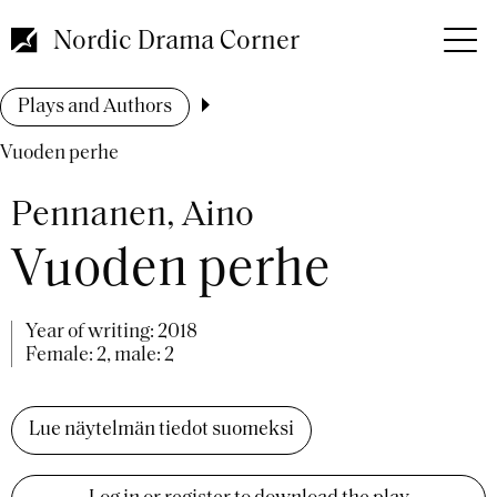
Skip
to
Nordic Drama Corner
main
content
Breadcrumb
Plays and Authors
Vuoden perhe
Pennanen, Aino
Vuoden perhe
Year of writing:
2018
Female: 2, male: 2
Lue näytelmän tiedot suomeksi