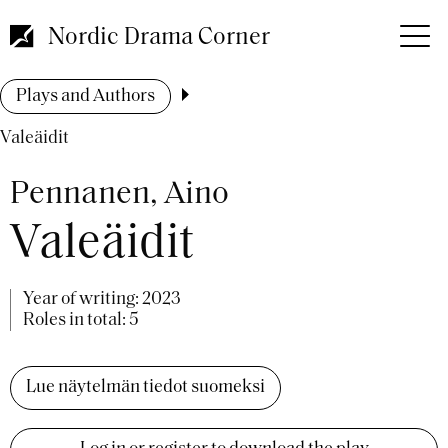
Skip
to
Nordic Drama Corner
main
content
Breadcrumb
Plays and Authors
Valeäidit
Pennanen, Aino
Valeäidit
Year of writing:
2023
Roles in total: 5
Lue näytelmän tiedot suomeksi