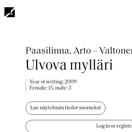
Skip
to
main
content
Breadcrumb
Paasilinna, Arto – Valtone
Ulvova mylläri
Year of writing:
2009
Female: 15, male: 3
Lue näytelmän tiedot suomeksi
Log in or regist