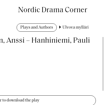
Nordic Drama Corner
Plays and Authors
Ulvova mylläri
n, Anssi – Hanhiniemi, Pauli
er to download the play