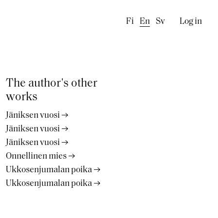
Käyttä
Fi
En
Sv
Log in
The author's other
works
Jäniksen vuosi
Jäniksen vuosi
Jäniksen vuosi
Onnellinen mies
Ukkosenjumalan poika
Ukkosenjumalan poika