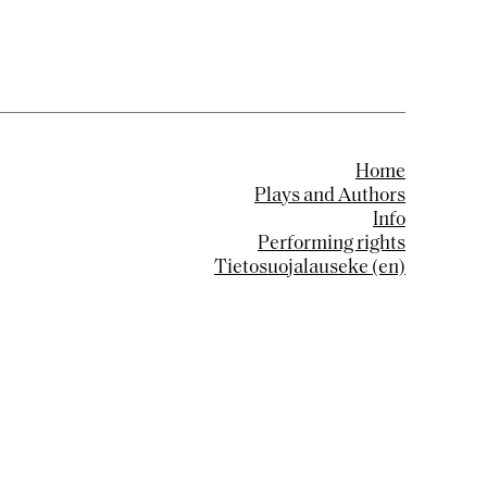
Home
Plays and Authors
Info
Performing rights
Tietosuojalauseke (en)