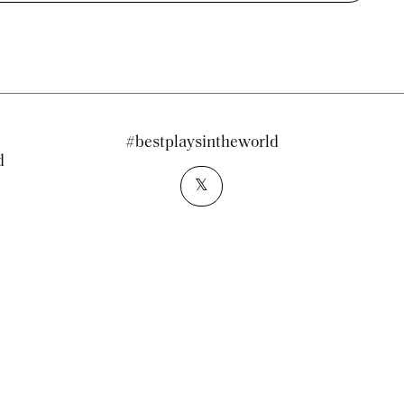
#bestplaysintheworld
d
𝕏