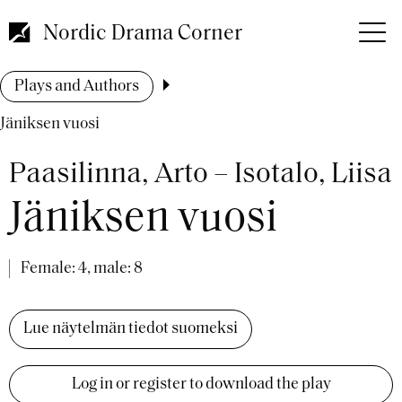
Skip
to
Nordic Drama Corner
main
content
Breadcrumb
Plays and Authors
Jäniksen vuosi
Paasilinna, Arto – Isotalo, Liisa
Jäniksen vuosi
Female: 4, male: 8
Lue näytelmän tiedot suomeksi
Log in or register to download the play