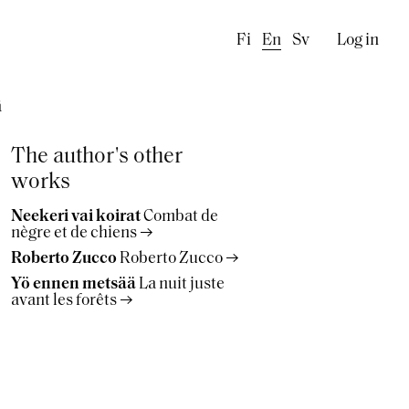
Käyttä
Fi
En
Sv
Log in
ä
The author's other
works
Neekeri vai koirat
Combat de
nègre et de chiens
Roberto Zucco
Roberto Zucco
Yö ennen metsää
La nuit juste
avant les forêts