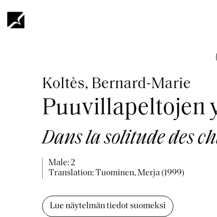
Skip
to
main
content
Breadcrumb
Koltès, Bernard-Marie
Puuvillapeltojen
Dans la solitude des c
Male: 2
Translation: Tuominen, Merja (1999)
Lue näytelmän tiedot suomeksi