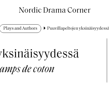
Nordic Drama Corner
Plays and Authors
Puuvillapeltojen yksinäisyydess
 yksinäisyydessä
hamps de coton