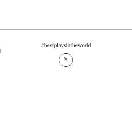
#bestplaysintheworld
d
𝕏