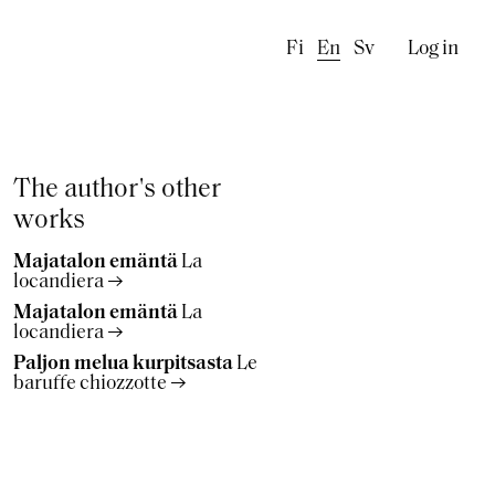
Käyttä
Fi
En
Sv
Log in
The author's other
works
Majatalon emäntä
La
locandiera
Majatalon emäntä
La
locandiera
Paljon melua kurpitsasta
Le
baruffe chiozzotte