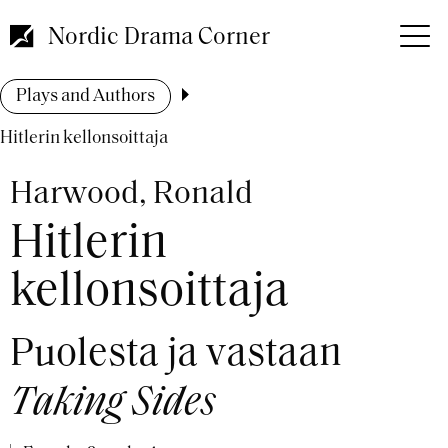
Skip
to
Nordic Drama Corner
main
content
Breadcrumb
Plays and Authors
Hitlerin kellonsoittaja
Harwood, Ronald
Hitlerin
kellonsoittaja
Puolesta ja vastaan
Taking Sides