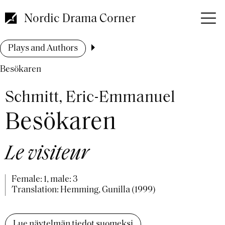
Skip
to
Nordic Drama Corner
main
content
Breadcrumb
Plays and Authors
Besökaren
Schmitt, Eric-Emmanuel
Besökaren
Le visiteur
Female: 1, male: 3
Translation: Hemming, Gunilla (1999)
Lue näytelmän tiedot suomeksi