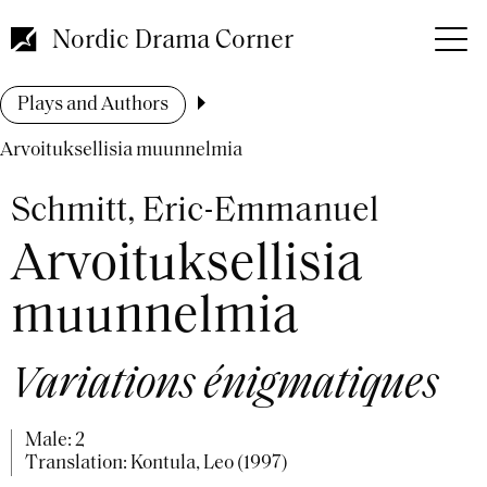
Skip
to
Nordic Drama Corner
main
content
Breadcrumb
Plays and Authors
Arvoituksellisia muunnelmia
Schmitt, Eric-Emmanuel
Arvoituksellisia
muunnelmia
Variations énigmatiques
Male: 2
Translation: Kontula, Leo (1997)