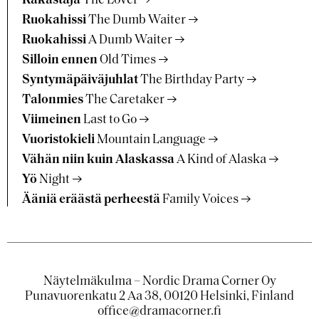
Rakastaja
The Lover
Ruokahissi
The Dumb Waiter
Ruokahissi
A Dumb Waiter
Silloin ennen
Old Times
Syntymäpäiväjuhlat
The Birthday Party
Talonmies
The Caretaker
Viimeinen
Last to Go
Vuoristokieli
Mountain Language
Vähän niin kuin Alaskassa
A Kind of Alaska
Yö
Night
Ääniä eräästä perheestä
Family Voices
Näytelmäkulma – Nordic Drama Corner Oy
Punavuorenkatu 2 Aa 38, 00120 Helsinki, Finland
office@dramacorner.fi