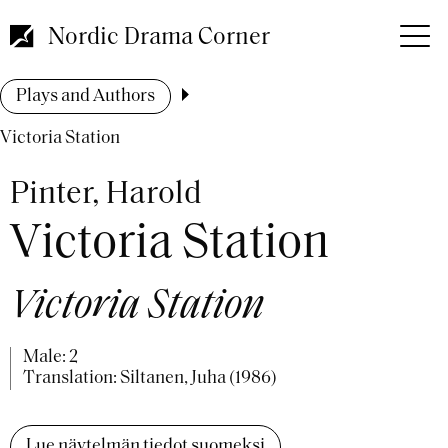
Skip
to
Nordic Drama Corner
main
content
Breadcrumb
Plays and Authors
Victoria Station
Pinter, Harold
Victoria Station
Victoria Station
Male: 2
Translation: Siltanen, Juha (1986)
Lue näytelmän tiedot suomeksi