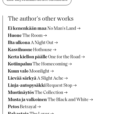
The author's other works
Ei kenenkään maa
No Man's Land
Huone
The Room
Ilta ulkona
A Night Out
Kasvihuone
Hothouse
Kerta kiellon päälle
One for the Road
Kotiinpaluu
The Homecoming
Kuun valo
Moonlight
Lievää särkyä
A Slight Ache
Linja-autopysäkki
Request Stop
Muotinäytös
The Collection
Musta ja valkoinen
The Black and White
Petos
Betrayal