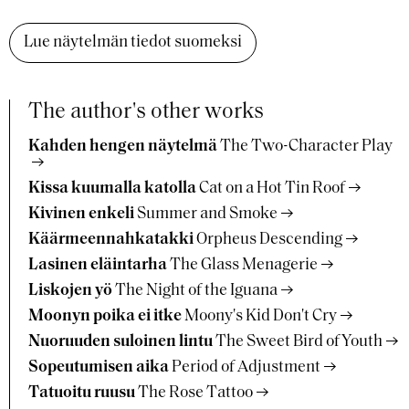
Lue näytelmän tiedot suomeksi
The author's other works
Kahden hengen näytelmä
The Two-Character Play
Kissa kuumalla katolla
Cat on a Hot Tin Roof
Kivinen enkeli
Summer and Smoke
Käärmeennahkatakki
Orpheus Descending
Lasinen eläintarha
The Glass Menagerie
Liskojen yö
The Night of the Iguana
Moonyn poika ei itke
Moony's Kid Don't Cry
Nuoruuden suloinen lintu
The Sweet Bird of Youth
Sopeutumisen aika
Period of Adjustment
Tatuoitu ruusu
The Rose Tattoo