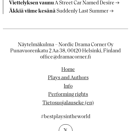
Viettelyksen vaunu
A Street Car Named Desire
Äkkiä viime kesänä
Suddenly Last Summer
Näytelmäkulma – Nordic Drama Corner Oy
Punavuorenkatu 2 Aa 38, 00120 Helsinki, Finland
office@dramacorner.fi
Home
Plays and Authors
Info
Performing rights
Tietosuojalauseke (en)
#bestplaysintheworld
𝕏