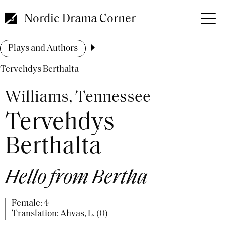
Skip
to
Nordic Drama Corner
main
content
Breadcrumb
Plays and Authors
Tervehdys Berthalta
Williams, Tennessee
Tervehdys
Berthalta
Hello from Bertha
Female: 4
Translation: Ahvas, L. (0)