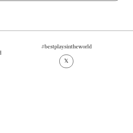
#bestplaysintheworld
d
𝕏