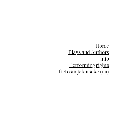
Home
Plays and Authors
Info
Performing rights
Tietosuojalauseke (en)