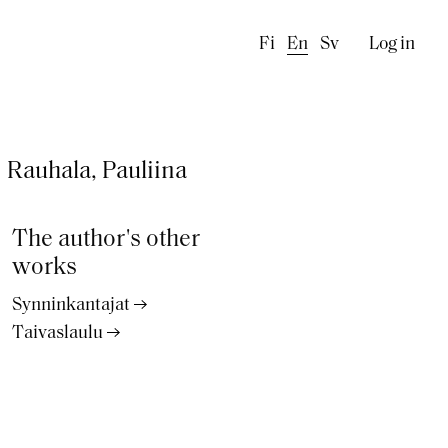
Käyttä
Fi
En
Sv
Log in
Rauhala, Pauliina
The author's other
works
Synninkantajat
Taivaslaulu