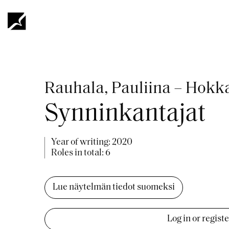
Skip
to
main
content
Breadcrumb
Rauhala, Pauliina – Hokk
Synninkantajat
Year of writing:
2020
Roles in total: 6
Lue näytelmän tiedot suomeksi
Log in or regist