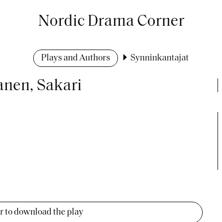
Nordic Drama Corner
Plays and Authors
Synninkantajat
anen, Sakari
er to download the play