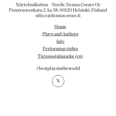
Näytelmäkulma – Nordic Drama Corner Oy
Punavuorenkatu 2 Aa 38, 00120 Helsinki, Finland
office@dramacorner.fi
Home
Plays and Authors
Info
Performing rights
Tietosuojalauseke (en)
#bestplaysintheworld
𝕏