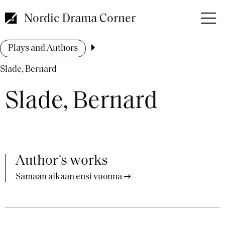
Skip
to
Nordic Drama Corner
main
content
Breadcrumb
Plays and Authors
Slade, Bernard
Slade, Bernard
Author's works
Samaan aikaan ensi vuonna