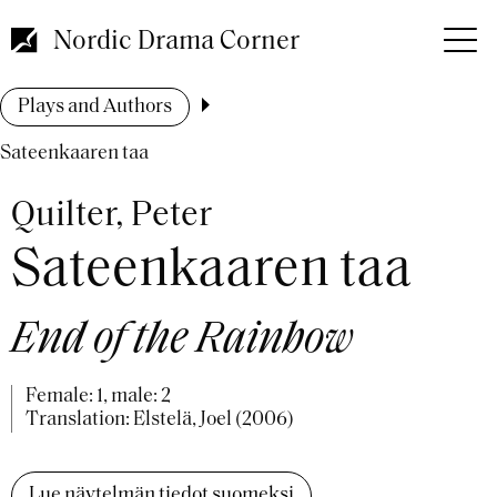
Skip
to
Nordic Drama Corner
main
content
Breadcrumb
Plays and Authors
Sateenkaaren taa
Quilter, Peter
Sateenkaaren taa
End of the Rainbow
Female: 1, male: 2
Translation: Elstelä, Joel (2006)
Lue näytelmän tiedot suomeksi