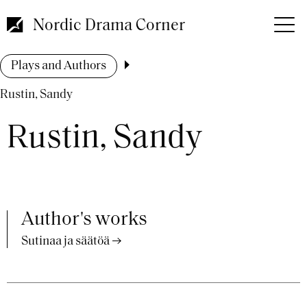
Skip
to
Nordic Drama Corner
main
content
Breadcrumb
Plays and Authors
Rustin, Sandy
Rustin, Sandy
Author's works
Sutinaa ja säätöä