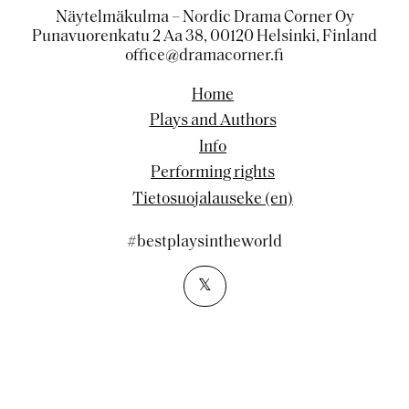
Näytelmäkulma – Nordic Drama Corner Oy
Punavuorenkatu 2 Aa 38, 00120 Helsinki, Finland
office@dramacorner.fi
Home
Plays and Authors
Info
Performing rights
Tietosuojalauseke (en)
#bestplaysintheworld
𝕏