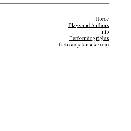
Home
Plays and Authors
Info
Performing rights
Tietosuojalauseke (en)