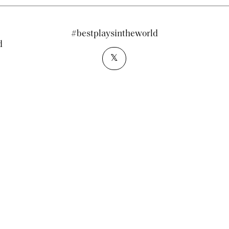
#bestplaysintheworld
d
𝕏