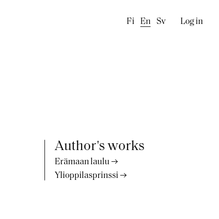
Käyttä
Fi
En
Sv
Log in
Author's works
Erämaan laulu
Ylioppilasprinssi