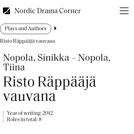
Skip
to
Nordic Drama Corner
main
content
Breadcrumb
Plays and Authors
Risto Räppääjä vauvana
Nopola, Sinikka – Nopola,
Tiina
Risto Räppääjä
vauvana
Year of writing:
2012
Roles in total: 8