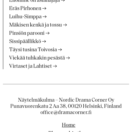
Enomme on asianajaja
Eräs Pirhonen
Luihu-Simppa
Mäkisen kenkä ja tossu
Pinsiön parooni
Sissipäällikkö
Täysi tusina Toivosia
Viekää tuhkakin pesästä
Virtaset ja Lahtiset
Näytelmäkulma – Nordic Drama Corner Oy
Punavuorenkatu 2 Aa 38, 00120 Helsinki, Finland
office@dramacorner.fi
Home