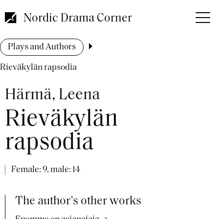
Skip
to
Nordic Drama Corner
main
content
Breadcrumb
Plays and Authors
Rieväkylän rapsodia
Härmä, Leena
Rieväkylän
rapsodia
Female: 9, male: 14
The author's other works