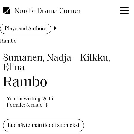
Skip
to
Nordic Drama Corner
main
content
Breadcrumb
Plays and Authors
Rambo
Sumanen, Nadja – Kilkku,
Elina
Rambo
Year of writing:
2015
Female: 4, male: 4
Lue näytelmän tiedot suomeksi