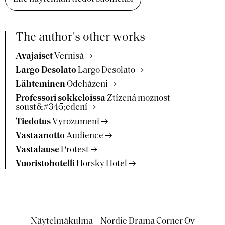
The author's other works
Avajaiset
Vernisá
Largo Desolato
Largo Desolato
Lähteminen
Odcházeni
Professori sokkeloissa
Ztízená moznost
soust&#345;edení
Tiedotus
Vyrozumeni
Vastaanotto
Audience
Vastalause
Protest
Vuoristohotelli
Horsky Hotel
Näytelmäkulma – Nordic Drama Corner Oy