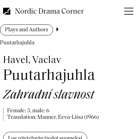
Skip
to
Nordic Drama Corner
main
content
Breadcrumb
Plays and Authors
Puutarhajuhla
Havel, Vaclav
Puutarhajuhla
Zahradní slavnost
Female: 3, male: 6
Translation: Manner, Eeva-Liisa (1966)
Lue näytelmän tiedot suomeksi