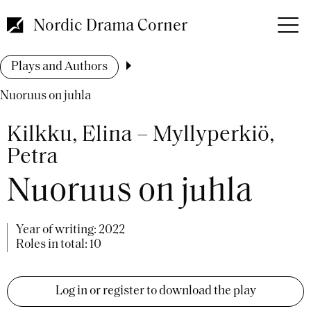
Skip
to
Nordic Drama Corner
main
content
Breadcrumb
Plays and Authors
Nuoruus on juhla
Kilkku, Elina – Myllyperkiö,
Petra
Nuoruus on juhla
Year of writing:
2022
Roles in total: 10
Log in or register to download the play