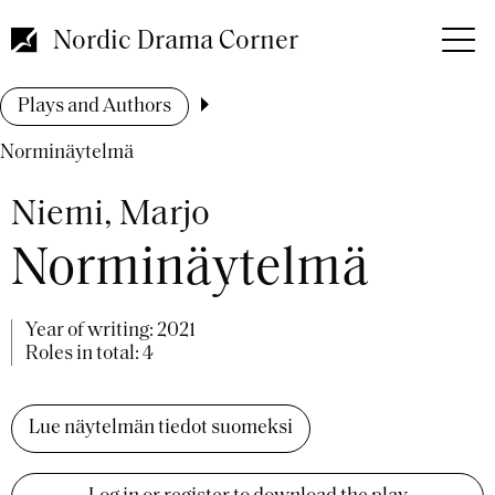
Skip
to
Nordic Drama Corner
main
content
Breadcrumb
Plays and Authors
Norminäytelmä
Niemi, Marjo
Norminäytelmä
Year of writing:
2021
Roles in total: 4
Lue näytelmän tiedot suomeksi