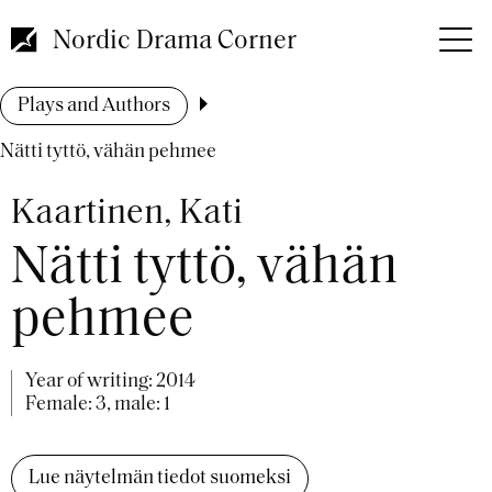
Skip
to
Nordic Drama Corner
main
content
Breadcrumb
Plays and Authors
Nätti tyttö, vähän pehmee
Kaartinen, Kati
Nätti tyttö, vähän
pehmee
Year of writing:
2014
Female: 3, male: 1
Lue näytelmän tiedot suomeksi