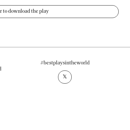
er to download the play
#bestplaysintheworld
d
𝕏