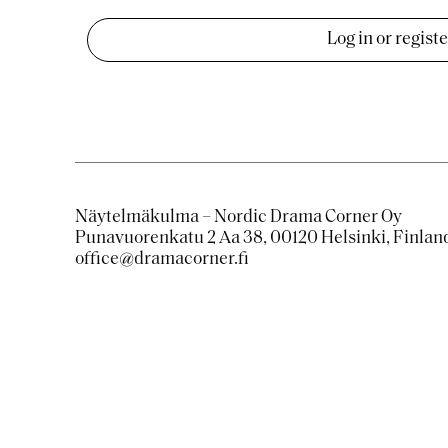
Log in or regist
Näytelmäkulma – Nordic Drama Corner Oy
Punavuorenkatu 2 Aa 38, 00120 Helsinki, Finlan
office@dramacorner.fi