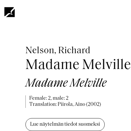
Skip
to
main
content
Breadcrumb
Nelson, Richard
Madame Melville
Madame Melville
Female: 2, male: 2
Translation: Piirola, Aino (2002)
Lue näytelmän tiedot suomeksi