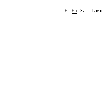
Käyttä
Fi
En
Sv
Log in