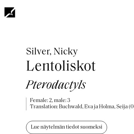
Skip
to
main
content
Breadcrumb
Silver, Nicky
Lentoliskot
Pterodactyls
Female: 2, male: 3
Translation: Buchwald, Eva ja Holma, Seija (0
Lue näytelmän tiedot suomeksi