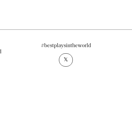
#bestplaysintheworld
d
𝕏