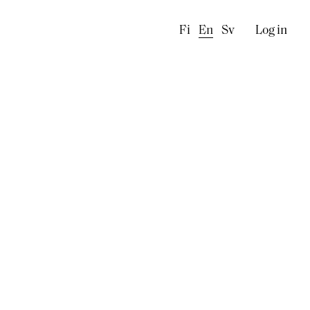
Käyttä
Fi
En
Sv
Log in