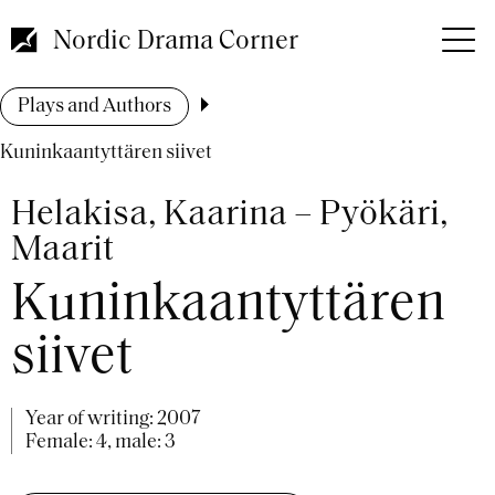
Skip
to
Nordic Drama Corner
main
content
Breadcrumb
Plays and Authors
Kuninkaantyttären siivet
Helakisa, Kaarina – Pyökäri,
Maarit
Kuninkaantyttären
siivet
Year of writing:
2007
Female: 4, male: 3