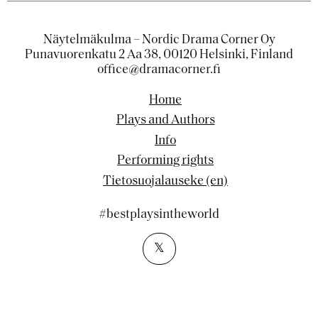
Näytelmäkulma – Nordic Drama Corner Oy
Punavuorenkatu 2 Aa 38, 00120 Helsinki, Finland
office@dramacorner.fi
Home
Plays and Authors
Info
Performing rights
Tietosuojalauseke (en)
#bestplaysintheworld
𝕏