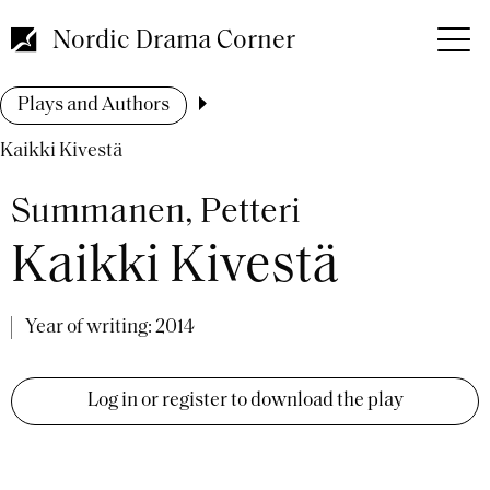
Skip
to
Nordic Drama Corner
main
content
Breadcrumb
Plays and Authors
Kaikki Kivestä
Summanen, Petteri
Kaikki Kivestä
Year of writing:
2014
Log in or register to download the play