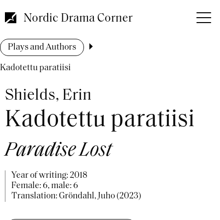
Skip
to
Nordic Drama Corner
main
content
Breadcrumb
Plays and Authors
Kadotettu paratiisi
Shields, Erin
Kadotettu paratiisi
Paradise Lost
Year of writing:
2018
Female: 6, male: 6
Translation: Gröndahl, Juho (2023)