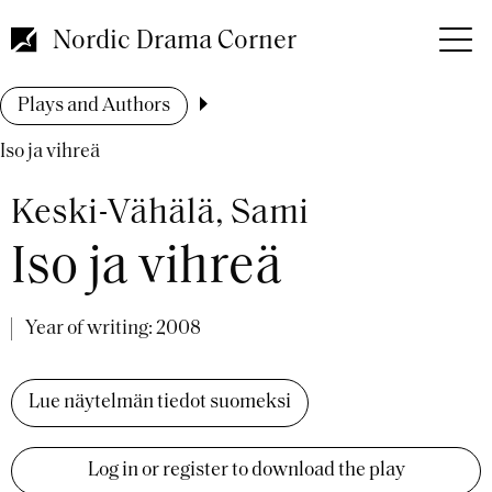
Skip
to
Nordic Drama Corner
main
content
Breadcrumb
Plays and Authors
Iso ja vihreä
Keski-Vähälä, Sami
Iso ja vihreä
Year of writing:
2008
Lue näytelmän tiedot suomeksi
Log in or register to download the play