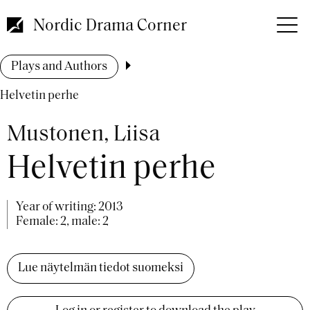
Skip
to
Nordic Drama Corner
main
content
Breadcrumb
Plays and Authors
Helvetin perhe
Mustonen, Liisa
Helvetin perhe
Year of writing:
2013
Female: 2, male: 2
Lue näytelmän tiedot suomeksi