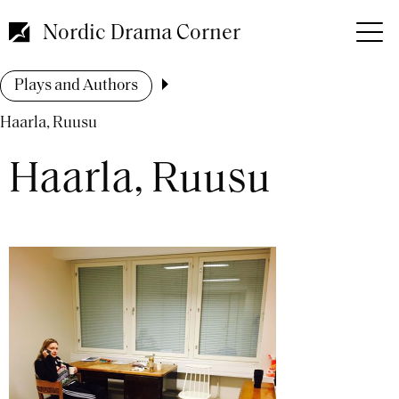
Skip
to
Nordic Drama Corner
main
content
Breadcrumb
Plays and Authors
Haarla, Ruusu
Haarla, Ruusu