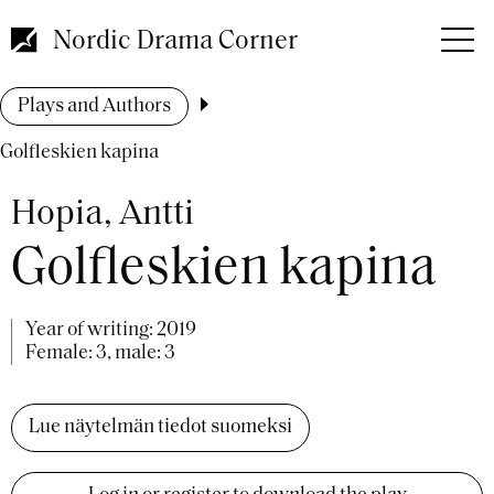
Skip
to
Nordic Drama Corner
main
content
Breadcrumb
Plays and Authors
Golfleskien kapina
Hopia, Antti
Golfleskien kapina
Year of writing:
2019
Female: 3, male: 3
Lue näytelmän tiedot suomeksi