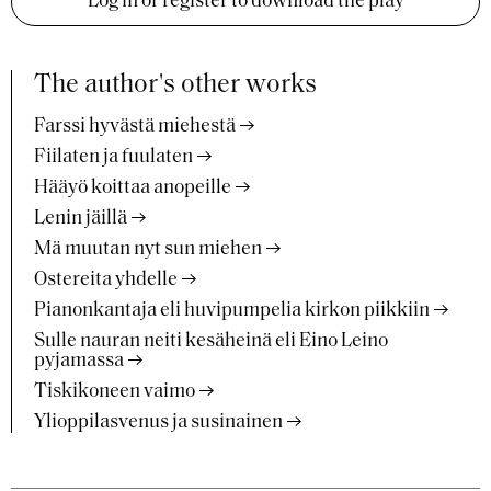
Log in or register to download the play
The author's other works
Farssi hyvästä miehestä
Fiilaten ja fuulaten
Hääyö koittaa anopeille
Lenin jäillä
Mä muutan nyt sun miehen
Ostereita yhdelle
Pianonkantaja eli huvipumpelia kirkon piikkiin
Sulle nauran neiti kesäheinä eli Eino Leino
pyjamassa
Tiskikoneen vaimo
Ylioppilasvenus ja susinainen