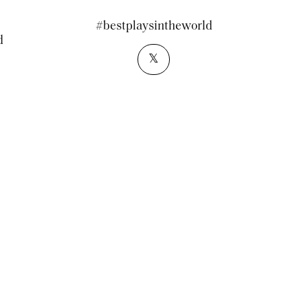
#bestplaysintheworld
d
𝕏