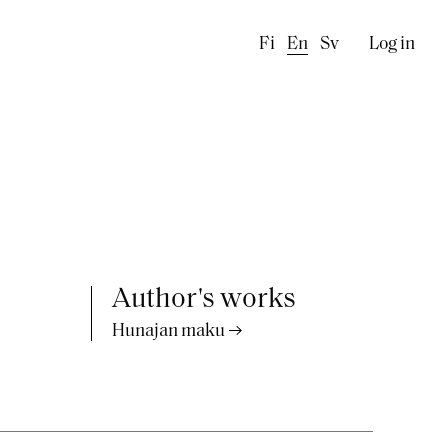
Käyttä
Fi
En
Sv
Log in
Author's works
Hunajan maku