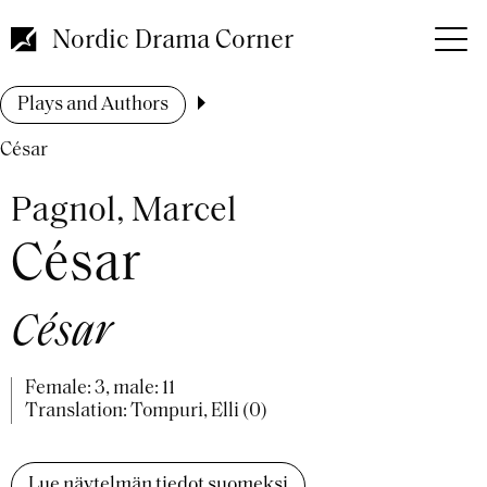
Skip
to
Nordic Drama Corner
main
content
Breadcrumb
Plays and Authors
César
Pagnol, Marcel
César
César
Female: 3, male: 11
Translation: Tompuri, Elli (0)
Lue näytelmän tiedot suomeksi