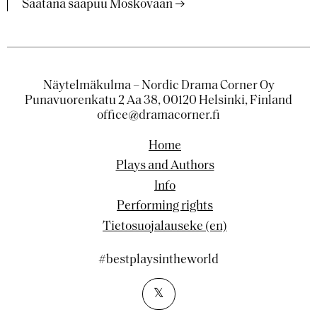
Saatana saapuu Moskovaan
Näytelmäkulma – Nordic Drama Corner Oy
Punavuorenkatu 2 Aa 38, 00120 Helsinki, Finland
office@dramacorner.fi
Home
Plays and Authors
Info
Performing rights
Tietosuojalauseke (en)
#bestplaysintheworld
𝕏