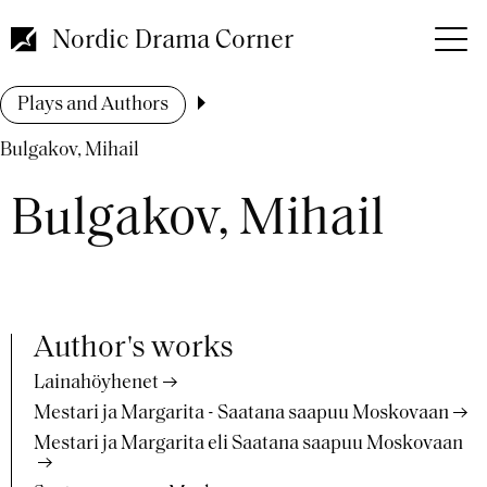
Skip
to
Nordic Drama Corner
main
content
Breadcrumb
Plays and Authors
Bulgakov, Mihail
Bulgakov, Mihail
Author's works
Lainahöyhenet
Mestari ja Margarita - Saatana saapuu Moskovaan
Mestari ja Margarita eli Saatana saapuu Moskovaan