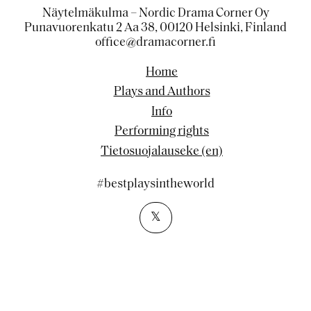
Näytelmäkulma – Nordic Drama Corner Oy
Punavuorenkatu 2 Aa 38, 00120 Helsinki, Finland
office@dramacorner.fi
Home
Plays and Authors
Info
Performing rights
Tietosuojalauseke (en)
#bestplaysintheworld
𝕏