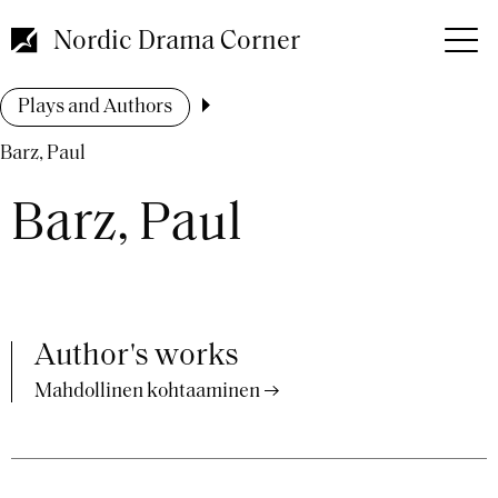
Skip
to
Nordic Drama Corner
main
content
Breadcrumb
Plays and Authors
Barz, Paul
Barz, Paul
Author's works
Mahdollinen kohtaaminen