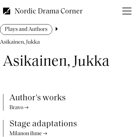
Skip
to
Nordic Drama Corner
main
content
Breadcrumb
Plays and Authors
Asikainen, Jukka
Asikainen, Jukka
Author's works
Bravo
Stage adaptations
Milanon ihme