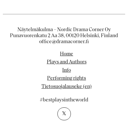
Näytelmäkulma – Nordic Drama Corner Oy
Punavuorenkatu 2 Aa 38, 00120 Helsinki, Finland
office@dramacorner.fi
Home
Plays and Authors
Info
Performing rights
Tietosuojalauseke (en)
#bestplaysintheworld
𝕏