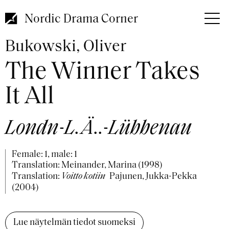
Skip
to
Nordic Drama Corner
main
content
Bukowski, Oliver
The Winner Takes
It All
Londn-L.Ä..-Lübbenau
Female: 1, male: 1
Translation: Meinander, Marina (1998)
Translation:
Voitto kotiin
Pajunen, Jukka-Pekka
(2004)
Lue näytelmän tiedot suomeksi