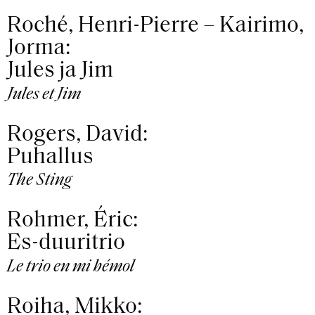
Roché, Henri-Pierre – Kairimo,
Jorma:
Jules ja Jim
Jules et Jim
Rogers, David:
Puhallus
The Sting
Rohmer, Éric:
Es-duuritrio
Le trio en mi bémol
Roiha, Mikko: