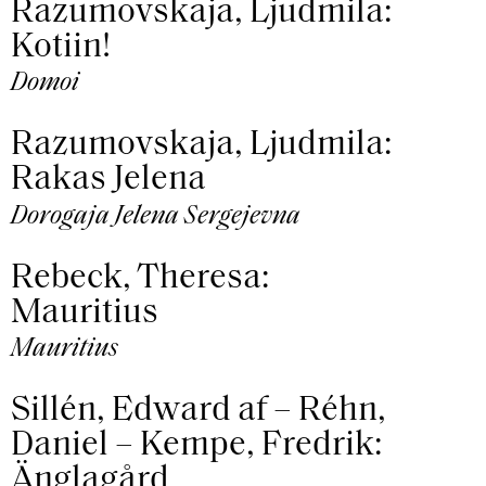
Razumovskaja, Ljudmila:
Kotiin!
Domoi
Razumovskaja, Ljudmila:
Rakas Jelena
Dorogaja Jelena Sergejevna
Rebeck, Theresa:
Mauritius
Mauritius
Sillén, Edward af – Réhn,
Daniel – Kempe, Fredrik:
Änglagård