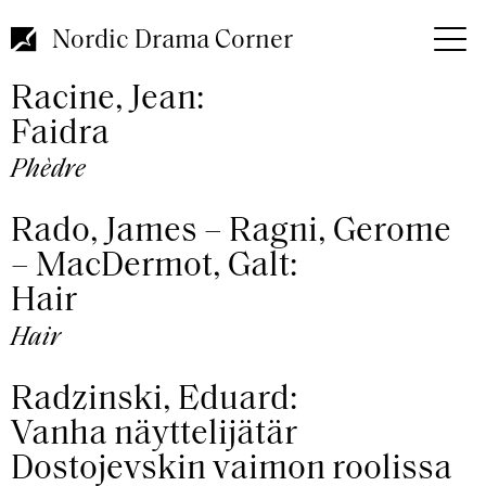
Hoppa
till
Nordic Drama Corner
huvudinnehåll
Racine, Jean:
Faidra
Phèdre
Rado, James – Ragni, Gerome
– MacDermot, Galt:
Hair
Hair
Radzinski, Eduard:
Vanha näyttelijätär
Dostojevskin vaimon roolissa