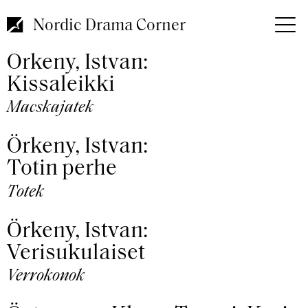
Hoppa
till
Nordic Drama Corner
huvudinnehåll
Örkeny, Istvan:
Kissaleikki
Macskajatek
Örkeny, Istvan:
Totin perhe
Totek
Örkeny, Istvan:
Verisukulaiset
Verrokonok