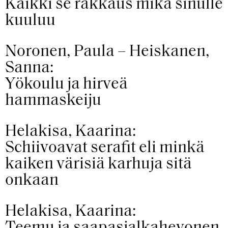
Kaikki se rakkaus mikä sinulle
kuuluu
Noronen, Paula – Heiskanen,
Sanna:
Yökoulu ja hirveä
hammaskeiju
Helakisa, Kaarina:
Schiivoavat serafit eli minkä
kaiken värisiä karhuja sitä
onkaan
Helakisa, Kaarina: