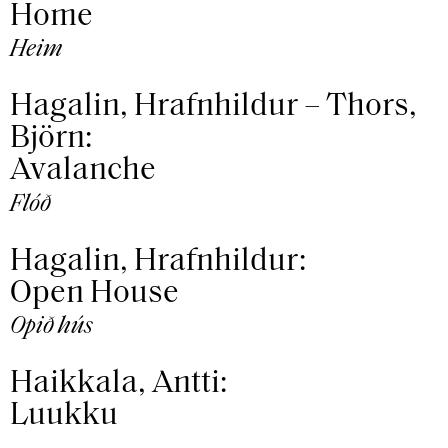
Home
Heim
Hagalin, Hrafnhildur – Thors,
Björn:
Avalanche
Flóð
Hagalin, Hrafnhildur:
Open House
Opið hús
Haikkala, Antti:
Luukku