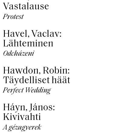
Vastalause
Protest
Havel, Vaclav:
Lähteminen
Odcházeni
Hawdon, Robin:
Täydelliset häät
Perfect Wedding
Háyn, János:
Kivivahti
A gézagyerek